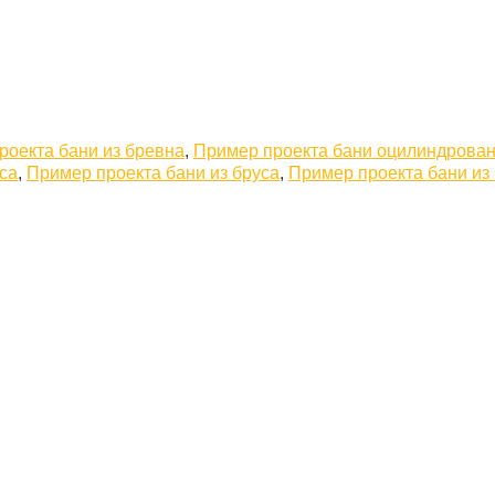
роекта бани из бревна
,
Пример проекта бани оцилиндрован
са
,
Пример проекта бани из бруса
,
Пример проекта бани из 