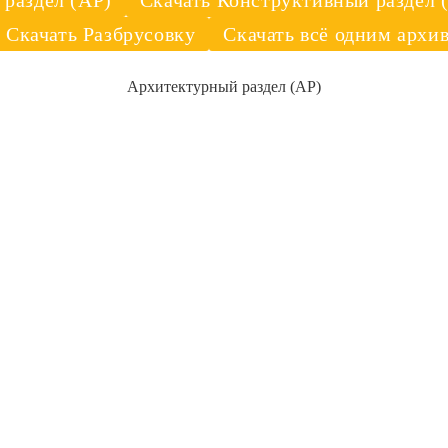
 раздел (АР)
Скачать Конструктивный раздел 
оцилиндрованного
разбревновки
Скачать Разбрусовку
Скачать всё одним архи
бревна
Архитектурный раздел (АР)