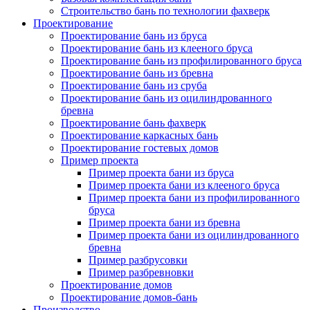
Строительство бань по технологии фахверк
Проектирование
Проектирование бань из бруса
Проектирование бань из клееного бруса
Проектирование бань из профилированного бруса
Проектирование бань из бревна
Проектирование бань из сруба
Проектирование бань из оцилиндрованного
бревна
Проектирование бань фахверк
Проектирование каркасных бань
Проектирование гостевых домов
Пример проекта
Пример проекта бани из бруса
Пример проекта бани из клееного бруса
Пример проекта бани из профилированного
бруса
Пример проекта бани из бревна
Пример проекта бани из оцилиндрованного
бревна
Пример разбрусовки
Пример разбревновки
Проектирование домов
Проектирование домов-бань
Производство