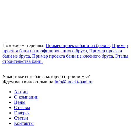
Похожие материалы:
Пример проекта бани из бревна
,
Пример
проекта бани из профилированного бруса
,
Пример проекта
бани из бруса
,
Пример проекта бани из клеёного бруса
,
Этапы
строительства бани.
У вас тоже есть баня, которую строили мы?
Ждем ваш видеоотзыв на
Info@proekt-bani.ru
Акции
О компании
Цены
Отзывы
Галерея
Статьи
Контакты