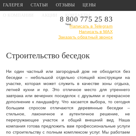
ГАЛЕРЕЯ
СТАТЬИ
ОТЗЫВЫ
ЦЕНЫ
О КОМПАНИИ
АКЦИИ
КОНТАКТЫ
8 800 775 25 83
Написать в Telegram
Написать в MAX
Главная
›
Строительство
›
Заказать обратный звонок
Строительство беседок
Строительство беседок
Ни один частный или загородный дом не обходится без
беседки – небольшой отдельно стоящей конструкции на
участке, которая может служить в качестве зоны отдыха,
летней кухни и пр. Это отличное место для утреннего
завтрака или вечерних посиделок с друзьями и прекрасное
дополнение к ландшафту. Что касается выбора, то сегодня
большим спросом отличаются деревянные беседки –
стильное, лаконичное и аутентичное решение, не
перегружающее участок и общий внешний вид. Наша
компания готова предложить вам профессиональные услуги
по строительству с полным комплексом услуг. Мы работаем