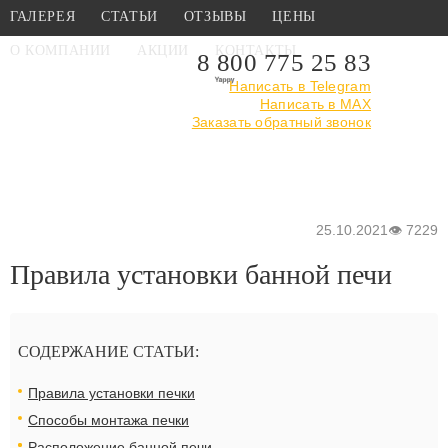
ГАЛЕРЕЯ
СТАТЬИ
ОТЗЫВЫ
ЦЕНЫ
О КОМПАНИИ
АКЦИИ
КОНТАКТЫ
8 800 775 25 83
Написать в Telegram
Написать в MAX
Главная
›
Статьи
›
Правила установки дровяной печи в бане
Заказать обратный звонок
своими руками - советы
25.10.2021
👁
7229
Правила установки банной печи
СОДЕРЖАНИЕ СТАТЬИ:
Правила установки печки
Способы монтажа печки
Расположение банной печи