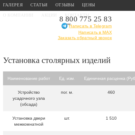
ГАЛЕРЕЯ
СТАТЬИ
ОТЗЫВЫ
ЦЕНЫ
О КОМПАНИИ
АКЦИИ
КОНТАКТЫ
8 800 775 25 83
Написать в Telegram
Написать в MAX
Главная
›
Цены
›
Цены на отделочные работы
›
Установка
Заказать обратный звонок
столярных изделий - Москва
Установка столярных изделий
Наименование работ
Ед. изм.
Единичная расценка (Руб
Устройство
пог. м.
460
усадочного узла
(обсада)
Установка двери
шт.
1 510
межкомнатной