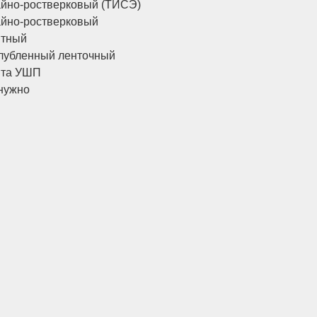
йно-ростверковый (ТИСЭ)
йно-ростверковый
итный
лубленный ленточный
ита УШП
нужно