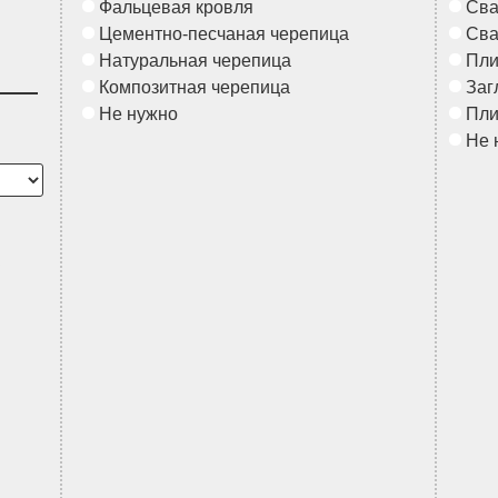
Фальцевая кровля
Сва
Цементно-песчаная черепица
Сва
Натуральная черепица
Пл
Композитная черепица
Заг
Не нужно
Пл
Не 
в