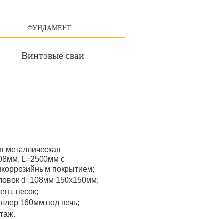
ФУНДАМЕНТ
Винтовые сваи
я металлическая
08мм, L=2500мм с
икоррозийным покрытием;
ловок d=108мм 150x150мм;
ент, песок;
ллер 160мм под печь;
таж.