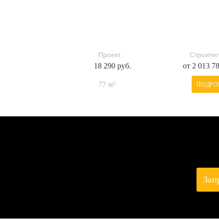
Проект
Строител
18 290 руб.
от 2 013 7
77 м²
ПОДРО
Зап