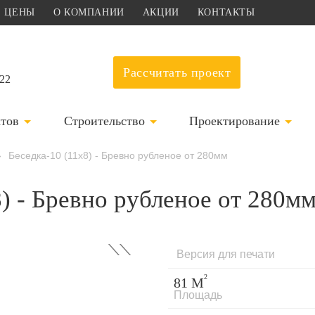
ЦЕНЫ
О КОМПАНИИ
АКЦИИ
КОНТАКТЫ
Рассчитать проект
-22
ктов
Строительство
Проектирование
›
Беседка-10 (11x8) - Бревно рубленое от 280мм
8) - Бревно рубленое от 280м
›
Версия для печати
2
81 М
Площадь