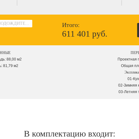
ПОДОЖДИТЕ...
Итого:
611 401 руб.
АННЫЕ
ПЕР
ь: 88,00 м2
Проектная 
: 81,79 м2
Общая пло
Эксплик
01-Кух
02-Зимняя 
03-Летняя 
В комплектацию входит: