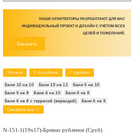
Проекты бань 5 на 5 (5х5)
Проекты бань из лиственницы
Проекты бань из кедра
НАШИ АРХИТЕКТОРЫ РАЗРАБОТАЮТ ДЛЯ ВАС
Проекты бань с комнатой отдыха и туалетом
ИНДИВИДУАЛЬНЫЙ ПРОЕКТ И ДИЗАЙН С УЧЁТОМ ВСЕХ
Проекты современных бань
ЦЕЛЕЙ И ПОЖЕЛАНИЙ.
Заказать
Проекты бань с панорамными окнами
Проекты финских бань
Проекты скандинавских бань
Проекты односкатных бань
Проекты бань шале
Угловая
С бассейном
С барбекю
Проекты бань хамам
Бани под ключ
Проекты одноэтажных саун
Проекты саун с бассейном
Бани 10 на 10
Бани 10 на 12
Бани 5 на 10
Проекты саун с террасой
Бани 5 на 8
Бани 6 на 10
Бани 6 на 8
Бани 6 на 8 с террасой (верандой)
Бани 6 на 9
Проекты бань с открытой террасой
Бани 7 на 10
Бани 7 на 8
Бани 7 на 9
Бани 8 на 10
Смотреть все
Проекты бань с пристройкой
Бани 8 на 8
Одноэтажные бани 6 на 9
Проекты бань с балконом
Бани 6 на 9 из бревна
Бани из бруса 150 на 150
N-151-1(19x17)-Бревно рубленое (Сруб)
Проекты бань со вторым светом
Бани из бруса 200 на 200
Бани 6 на 8 из бруса