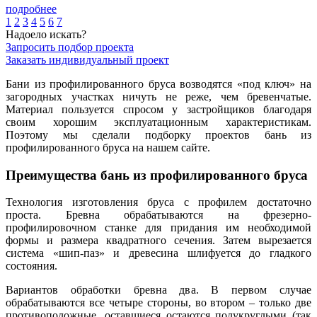
подробнее
1
2
3
4
5
6
7
Надоело искать?
Запросить подбор проекта
Заказать индивидуальный проект
Бани из профилированного бруса возводятся «под ключ» на
загородных участках ничуть не реже, чем бревенчатые.
Материал пользуется спросом у застройщиков благодаря
своим хорошим эксплуатационным характеристикам.
Поэтому мы сделали подборку проектов бань из
профилированного бруса на нашем сайте.
Преимущества бань из профилированного бруса
Технология изготовления бруса с профилем достаточно
проста. Бревна обрабатываются на фрезерно-
профилировочном станке для придания им необходимой
формы и размера квадратного сечения. Затем вырезается
система «шип-паз» и древесина шлифуется до гладкого
состояния.
Вариантов обработки бревна два. В первом случае
обрабатываются все четыре стороны, во втором – только две
противоположные, оставшиеся остаются полукруглыми (так