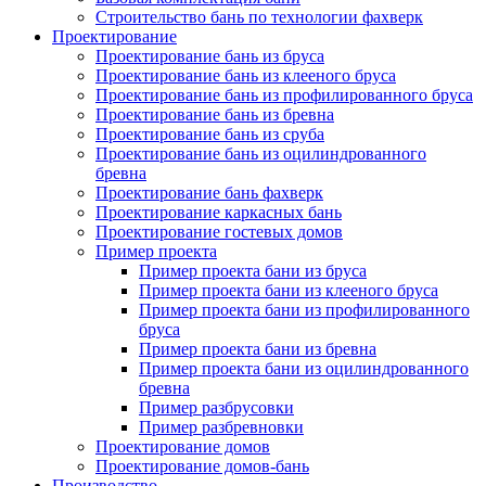
Строительство бань по технологии фахверк
Проектирование
Проектирование бань из бруса
Проектирование бань из клееного бруса
Проектирование бань из профилированного бруса
Проектирование бань из бревна
Проектирование бань из сруба
Проектирование бань из оцилиндрованного
бревна
Проектирование бань фахверк
Проектирование каркасных бань
Проектирование гостевых домов
Пример проекта
Пример проекта бани из бруса
Пример проекта бани из клееного бруса
Пример проекта бани из профилированного
бруса
Пример проекта бани из бревна
Пример проекта бани из оцилиндрованного
бревна
Пример разбрусовки
Пример разбревновки
Проектирование домов
Проектирование домов-бань
Производство