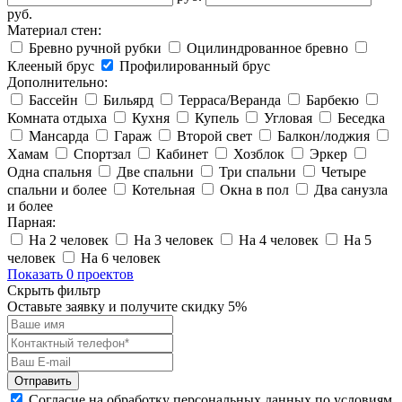
руб.
Материал стен:
Бревно ручной рубки
Оцилиндрованное бревно
Клееный брус
Профилированный брус
Дополнительно:
Бассейн
Бильярд
Терраса/Веранда
Барбекю
Комната отдыха
Кухня
Купель
Угловая
Беседка
Мансарда
Гараж
Второй свет
Балкон/лоджия
Хамам
Спортзал
Кабинет
Хозблок
Эркер
Одна спальня
Две спальни
Три спальни
Четыре
спальни и более
Котельная
Окна в пол
Два санузла
и более
Парная:
На 2 человек
На 3 человек
На 4 человек
На 5
человек
На 6 человек
Показать 0 проектов
Скрыть фильтр
Оставьте заявку и получите скидку
5%
Отправить
Согласие на обработку персональных данных по условиям