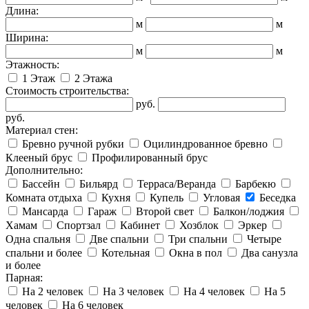
Длина:
м
м
Ширина:
м
м
Этажность:
1 Этаж
2 Этажа
Стоимость строительства:
руб.
руб.
Материал стен:
Бревно ручной рубки
Оцилиндрованное бревно
Клееный брус
Профилированный брус
Дополнительно:
Бассейн
Бильярд
Терраса/Веранда
Барбекю
Комната отдыха
Кухня
Купель
Угловая
Беседка
Мансарда
Гараж
Второй свет
Балкон/лоджия
Хамам
Спортзал
Кабинет
Хозблок
Эркер
Одна спальня
Две спальни
Три спальни
Четыре
спальни и более
Котельная
Окна в пол
Два санузла
и более
Парная:
На 2 человек
На 3 человек
На 4 человек
На 5
человек
На 6 человек