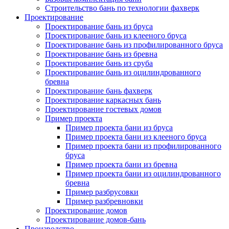
Строительство бань по технологии фахверк
Проектирование
Проектирование бань из бруса
Проектирование бань из клееного бруса
Проектирование бань из профилированного бруса
Проектирование бань из бревна
Проектирование бань из сруба
Проектирование бань из оцилиндрованного
бревна
Проектирование бань фахверк
Проектирование каркасных бань
Проектирование гостевых домов
Пример проекта
Пример проекта бани из бруса
Пример проекта бани из клееного бруса
Пример проекта бани из профилированного
бруса
Пример проекта бани из бревна
Пример проекта бани из оцилиндрованного
бревна
Пример разбрусовки
Пример разбревновки
Проектирование домов
Проектирование домов-бань
Производство