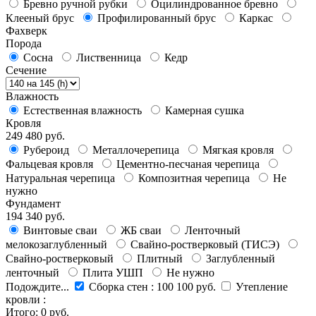
Бревно ручной рубки
Оцилиндрованное бревно
Клееный брус
Профилированный брус
Каркас
Фахверк
Порода
Сосна
Лиственница
Кедр
Сечение
Влажность
Естественная влажность
Камерная сушка
Кровля
249 480 руб.
Рубероид
Металлочерепица
Мягкая кровля
Фальцевая кровля
Цементно-песчаная черепица
Натуральная черепица
Композитная черепица
Не
нужно
Фундамент
194 340 руб.
Винтовые сваи
ЖБ сваи
Ленточный
мелокозаглубленный
Свайно-ростверковый (ТИСЭ)
Свайно-ростверковый
Плитный
Заглубленный
ленточный
Плита УШП
Не нужно
Подождите...
Сборка стен
:
100 100 руб.
Утепление
кровли
:
Итого:
0 руб.