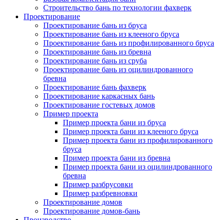
Строительство бань по технологии фахверк
Проектирование
Проектирование бань из бруса
Проектирование бань из клееного бруса
Проектирование бань из профилированного бруса
Проектирование бань из бревна
Проектирование бань из сруба
Проектирование бань из оцилиндрованного
бревна
Проектирование бань фахверк
Проектирование каркасных бань
Проектирование гостевых домов
Пример проекта
Пример проекта бани из бруса
Пример проекта бани из клееного бруса
Пример проекта бани из профилированного
бруса
Пример проекта бани из бревна
Пример проекта бани из оцилиндрованного
бревна
Пример разбрусовки
Пример разбревновки
Проектирование домов
Проектирование домов-бань
Производство