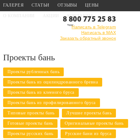
ГАЛЕРЕЯ
СТАТЬИ
ОТЗЫВЫ
ЦЕНЫ
О КОМПАНИИ
АКЦИИ
КОНТАКТЫ
8 800 775 25 83
Написать в Telegram
Написать в MAX
Главная
›
Каталог
›
Проекты бань
Заказать обратный звонок
Проекты бань
Проекты рубленных бань
Проекты бань из оцилиндрованного бревна
Проекты бань из клееного бруса
Проекты бань из профилированного бруса
Типовые проекты бань
Лучшие проекты бань
Готовые проекты бань
Оригинальные проекты бань
Проекты русских бань
Русские бани из бруса