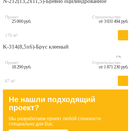
N-212(13,2x11,5)-Бревно оцилиндрованное
Проект
Строительство:
25 000 руб.
от 3 031 494 руб.
176 м²
K-314(8,5x6)-Брус клееный
Проект
Строительство:
18 290 руб.
от 1 871 230 руб.
87 м²
Не нашли подходящий
проект?
Мы разработаем проект любой сложности
специально для Вас