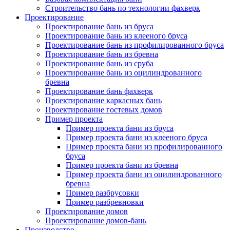
Строительство бань по технологии фахверк
Проектирование
Проектирование бань из бруса
Проектирование бань из клееного бруса
Проектирование бань из профилированного бруса
Проектирование бань из бревна
Проектирование бань из сруба
Проектирование бань из оцилиндрованного
бревна
Проектирование бань фахверк
Проектирование каркасных бань
Проектирование гостевых домов
Пример проекта
Пример проекта бани из бруса
Пример проекта бани из клееного бруса
Пример проекта бани из профилированного
бруса
Пример проекта бани из бревна
Пример проекта бани из оцилиндрованного
бревна
Пример разбрусовки
Пример разбревновки
Проектирование домов
Проектирование домов-бань
Производство