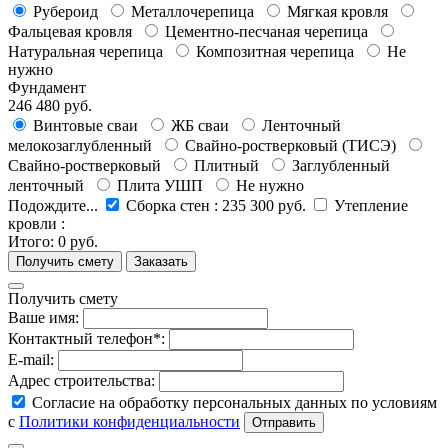
Рубероид
Металлочерепица
Мягкая кровля
Фальцевая кровля
Цементно-песчаная черепица
Натуральная черепица
Композитная черепица
Не
нужно
Фундамент
246 480 руб.
Винтовые сваи
ЖБ сваи
Ленточный
мелокозаглубленный
Свайно-ростверковый (ТИСЭ)
Свайно-ростверковый
Плитный
Заглубленный
ленточный
Плита УШП
Не нужно
Подождите...
Сборка стен
:
235 300 руб.
Утепление
кровли
:
Итого:
0 руб.
Получить смету
Ваше имя:
Контактный телефон*:
E-mail:
Адрес строительства:
Согласие на обработку персональных данных по условиям
с
Политики конфиденциальности