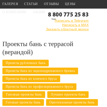
ГАЛЕРЕЯ
СТАТЬИ
ОТЗЫВЫ
ЦЕНЫ
О КОМПАНИИ
АКЦИИ
КОНТАКТЫ
8 800 775 25 83
Написать в Telegram
Написать в MAX
Главная
›
Каталог
›
Проекты бань
Заказать обратный звонок
›
С террасой (верандой)
Проекты бань с террасой
(верандой)
Проекты рубленных бань
Проекты бань из оцилиндрованного бревна
Проекты бань из клееного бруса
Проекты бань из профилированного бруса
Типовые проекты бань
Лучшие проекты бань
Готовые проекты бань
Оригинальные проекты бань