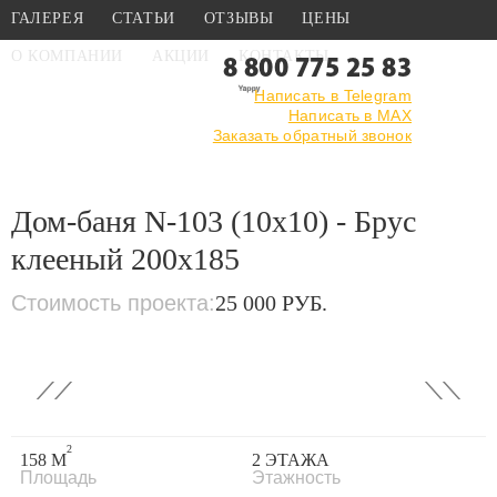
ГАЛЕРЕЯ
СТАТЬИ
ОТЗЫВЫ
ЦЕНЫ
О КОМПАНИИ
АКЦИИ
КОНТАКТЫ
8 800 775 25 83
Написать в Telegram
Написать в MAX
Главная
›
Каталог
›
Проекты бань
Заказать обратный звонок
›
Проекты бань из клееного
бруса
›
Дом-баня N-103 (10х10) - Брус клееный 200x185
Дом-баня N-103 (10х10) - Брус
клееный 200x185
Стоимость проекта:
25 000 РУБ.
‹
›
2
158 М
2 ЭТАЖА
Площадь
Этажность