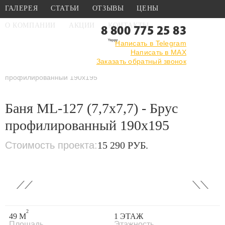
ГАЛЕРЕЯ
СТАТЬИ
ОТЗЫВЫ
ЦЕНЫ
О КОМПАНИИ
АКЦИИ
КОНТАКТЫ
8 800 775 25 83
Написать в Telegram
Написать в MAX
Главная
›
Каталог
›
Проекты бань
Заказать обратный звонок
›
Проекты бань из
профилированного бруса
›
Баня ML-127 (7,7х7,7) - Брус
профилированный 190x195
Баня ML-127 (7,7х7,7) - Брус
профилированный 190x195
Стоимость проекта:
15 290 РУБ.
‹
›
2
49 М
1 ЭТАЖ
Площадь
Этажность