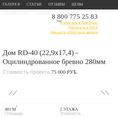
ГАЛЕРЕЯ
СТАТЬИ
ОТЗЫВЫ
ЦЕНЫ
О КОМПАНИИ
АКЦИИ
КОНТАКТЫ
8 800 775 25 83
Написать в Telegram
Написать в MAX
Главная
›
Каталог
›
Проекты деревянных домов
Заказать обратный звонок
›
Дом RD-40
(22,9x17,4) - Оцилиндрованное бревно 280мм
Дом RD-40 (22,9x17,4) -
Оцилиндрованное бревно 280мм
Стоимость проекта:
75 000 РУБ.
‹
›
2
481 М
2 ЭТАЖА
Площадь
Этажность