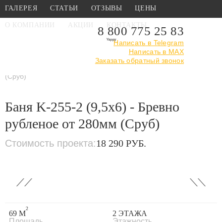
ГАЛЕРЕЯ
СТАТЬИ
ОТЗЫВЫ
ЦЕНЫ
О КОМПАНИИ
АКЦИИ
КОНТАКТЫ
8 800 775 25 83
Написать в Telegram
Написать в MAX
Главная
›
Каталог
›
Проекты бань
Заказать обратный звонок
›
Проекты рубленных
бань
›
Баня K-255-2 (9,5x6) - Бревно рубленое от 280мм
(Сруб)
Баня K-255-2 (9,5x6) - Бревно
рубленое от 280мм (Сруб)
Стоимость проекта:
18 290 РУБ.
‹
›
2
69 М
2 ЭТАЖА
Площадь
Этажность