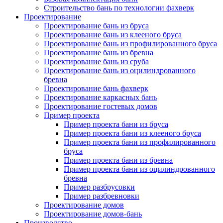
Строительство бань по технологии фахверк
Проектирование
Проектирование бань из бруса
Проектирование бань из клееного бруса
Проектирование бань из профилированного бруса
Проектирование бань из бревна
Проектирование бань из сруба
Проектирование бань из оцилиндрованного
бревна
Проектирование бань фахверк
Проектирование каркасных бань
Проектирование гостевых домов
Пример проекта
Пример проекта бани из бруса
Пример проекта бани из клееного бруса
Пример проекта бани из профилированного
бруса
Пример проекта бани из бревна
Пример проекта бани из оцилиндрованного
бревна
Пример разбрусовки
Пример разбревновки
Проектирование домов
Проектирование домов-бань
Производство