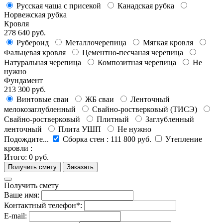
Русская чаша с присекой
Канадская рубка
Норвежская рубка
Кровля
278 640 руб.
Рубероид
Металлочерепица
Мягкая кровля
Фальцевая кровля
Цементно-песчаная черепица
Натуральная черепица
Композитная черепица
Не
нужно
Фундамент
213 300 руб.
Винтовые сваи
ЖБ сваи
Ленточный
мелокозаглубленный
Свайно-ростверковый (ТИСЭ)
Свайно-ростверковый
Плитный
Заглубленный
ленточный
Плита УШП
Не нужно
Подождите...
Сборка стен
:
111 800 руб.
Утепление
кровли
:
Итого:
0 руб.
Получить смету
Ваше имя:
Контактный телефон*:
E-mail: